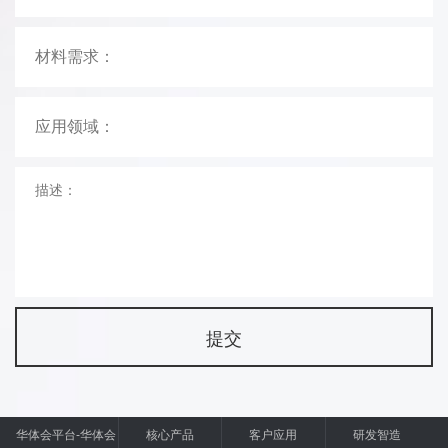
华体会平台-华体会
核心产品
客户应用
研发智造