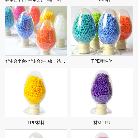
华体会平台-华体会(中国)一站式服务平台
TPE弹性体
TPR材料
材料TPR