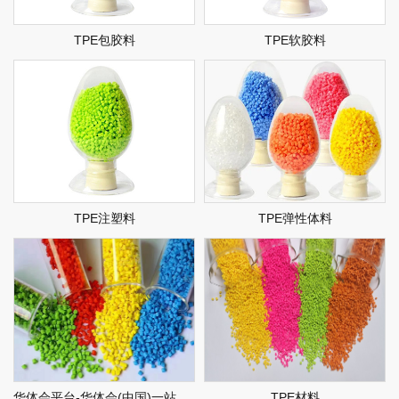
TPE包胶料
TPE软胶料
TPE注塑料
TPE弹性体料
华体会平台-华体会(中国)一站式服务平台
TPE材料