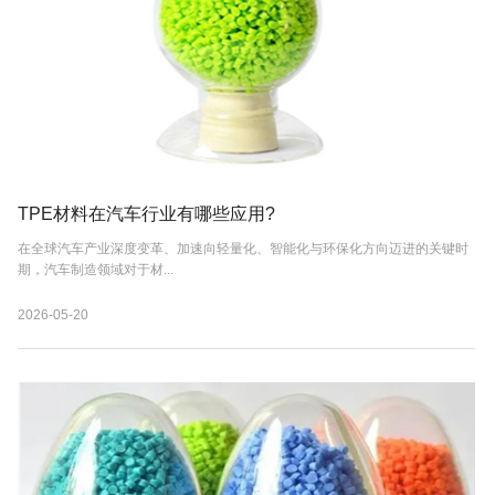
TPE材料在汽车行业有哪些应用?
在全球汽车产业深度变革、加速向轻量化、智能化与环保化方向迈进的关键时
期，汽车制造领域对于材...
2026-05-20
→