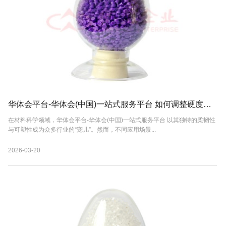
华体会平台-华体会(中国)一站式服务平台 如何调整硬度以满足不同需求?
在材料科学领域，华体会平台-华体会(中国)一站式服务平台 以其独特的柔韧性
与可塑性成为众多行业的“宠儿”。然而，不同应用场景...
2026-03-20
→