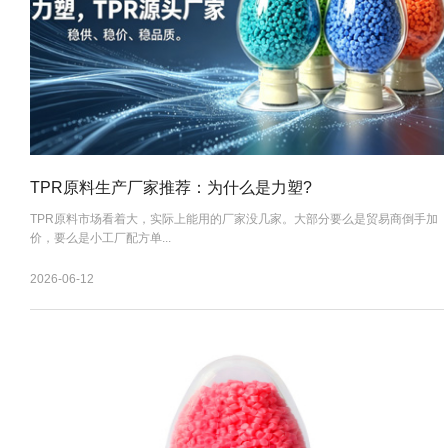
TPR原料生产厂家推荐：为什么是力塑?
TPR原料市场看着大，实际上能用的厂家没几家。大部分要么是贸易商倒手加
价，要么是小工厂配方单...
2026-06-12