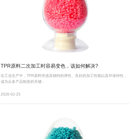
TPR原料二次加工时容易变色，该如何解决?
在工业生产中，TPR原料凭借其独特的弹性、良好的加工性能以及环保特性，
成为众多产品制造的关键...
2026-02-25
→