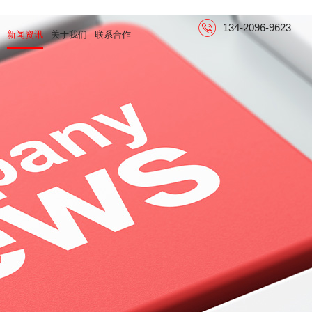
134-2096-9623
新闻资讯
关于我们
联系合作