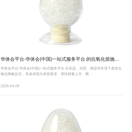
华体会平台-华体会(中国)一站式服务平台 的抗氧化措施有哪些?
华体会平台-华体会(中国)一站式服务平台 在高温、光照、潮湿等环境下易发生
氧化降解反应，具体表现为表面黄变、弹性模量上升、断...
2026-04-09
→