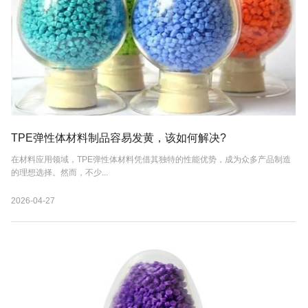
TPE弹性体材料制品容易发黄，该如何解决?
在材料应用领域，TPE弹性体材料凭借其独特的性能优势，成为众多产品制造
的理想选择。然而，不少...
2026-04-27
→