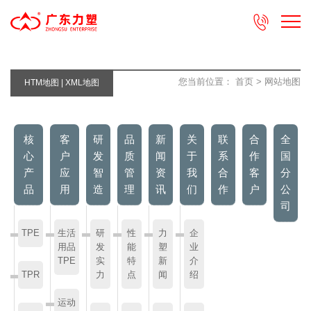

您当前位置：
首页
> 网站地图
HTM地图
|
XML地图
核
客
研
品
新
关
联
合
全
心
户
发
质
闻
于
系
作
国
产
应
智
管
资
我
合
客
分
品
用
造
理
讯
们
作
户
公
司
TPE
生活
研
性
力
企
用品
发
能
塑
业
TPE
实
特
新
介
TPR
力
点
闻
绍
运动