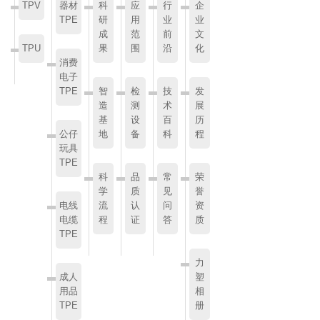
TPV
器材
科
应
行
企
TPE
研
用
业
业
成
范
前
文
TPU
果
围
沿
化
消费
电子
TPE
智
检
技
发
造
测
术
展
基
设
百
历
公仔
地
备
科
程
玩具
TPE
科
品
常
荣
学
质
见
誉
电线
流
认
问
资
电缆
程
证
答
质
TPE
力
成人
塑
用品
相
TPE
册