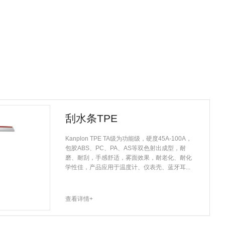
刮水条TPE
Kanplon TPE TA级为功能级，硬度45A-100A，
包胶ABS、PC、PA、AS等双色射出成型，耐
磨、耐刮，手感舒适，雾面效果，耐老化、耐化
学性佳，产品应用于温度计、仪表壳、蓝牙耳...
查看详情+