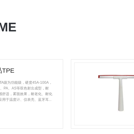
EME
TPE
PE TA级为功能级，硬度45A-100A，
C、PA、AS等双色射出成型，耐
感舒适，雾面效果，耐老化、耐化
用于温度计、仪表壳、蓝牙耳...