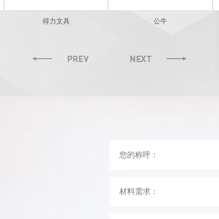
得力文具
公牛