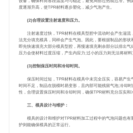
设备，确保料筒各段温度均匀稳定，避免局部过热或过冷。例
度逐渐升高，使TPR材料逐步塑化，减少气泡产生。
(2)合理设置注射速度和压力。
注射速度过快，TPR材料在模具型腔中流动时会产生湍流，
法充分填充模具，同样会产生气泡。因此，要根据制品的形状和
即先快速填充大部分模具型腔，再慢速填充剩余部分以排出气
压力会使材料过度压缩，产生内应力;过小的压力则无法将材
(3)控制保压时间和冷却时间。
保压时间过短，TPR材料在模具中未完全压实，容易产生气
时间不足，制品在脱模时易变形，且内部可能残留气泡;冷却
性，合理设置保压时间和冷却时间，确保TPR材料充分压实和
三、模具设计与维护：
模具的设计和维护对TPR材料加工过程中的气泡问题也有
护则能确保模具的正常运行。