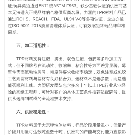
证;玩具类须通过EN71或ASTM F963。缺少基础认证的供应商基
本无法进入正规品牌的合格供应商名录。力塑的TPR材料产品已
通过ROHS、REACH、FDA、UL94 V-0等多项认证，企业亦通
过ISO 9001:2015质量管理体系认证，可有效缩短终端品牌审核
周期。
五、加工适配性：
TPR材料支持注塑、挤出、双色注塑、包胶等多种加工方
式，但不同牌号在流动性、收缩率、粘合性等方面差异显著。薄
壁件需高流动性牌号，精度件要求收缩率稳定，双色注塑或包胶
工艺则需材料与基材有良好粘合力。选材料不是选参数，而是选
能否顺利上线。力塑研发团队包含多名十年以上TPE行业从业经
验的高级工程师，可针对客户的具体工艺条件推荐适配牌号，提
供从选牌到试模的全流程技术支持。
六、供应稳定性：
TPR材料属于大宗弹性体材料，样品阶段用量虽小，但量产
阶段月用量可达数吨至数十吨，供应商的产能与交付能力直接影