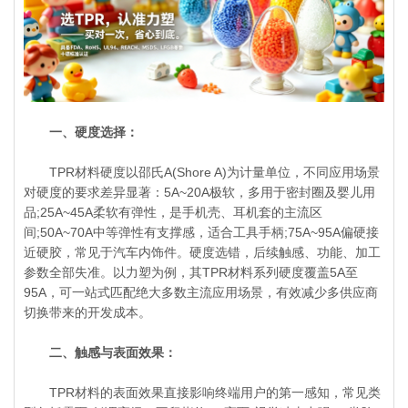
一、硬度选择：
TPR材料硬度以邵氏A(Shore A)为计量单位，不同应用场景
对硬度的要求差异显著：5A~20A极软，多用于密封圈及婴儿用
品;25A~45A柔软有弹性，是手机壳、耳机套的主流区
间;50A~70A中等弹性有支撑感，适合工具手柄;75A~95A偏硬接
近硬胶，常见于汽车内饰件。硬度选错，后续触感、功能、加工
参数全部失准。以力塑为例，其TPR材料系列硬度覆盖5A至
95A，可一站式匹配绝大多数主流应用场景，有效减少多供应商
切换带来的开发成本。
二、触感与表面效果：
TPR材料的表面效果直接影响终端用户的第一感知，常见类