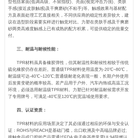
型包括雾面(低调高级、不留指纹)、亮面(视觉冲击力强)、类肤
手感(接近皮肤触感)及干爽磨砂(不粘手)等。触感效果与基材配
方及表面处理工艺直接相关，不同供应商的稳定性差异较大，建
议在选型阶段索要实样进行触觉对比。力塑在类肤手感及干爽磨
砂两类高难度触感上已有成熟的配方积累，可提供稳定的批量交
付。
三、耐温与耐候性能：
TPR材料虽具备橡胶弹性，但其耐温性和耐候性相较于传统
硫化橡胶仍存在差距。普通级TPR材料使用温度为-20℃~80℃，
耐温级可达-40℃~120℃;普通级耐老化表现一般，长期户外使用
后发黄变硬的概率较高。若产品用于户外、汽车内饰或高温工况
环境，必须选用耐温级TPR材料。力塑已针对耐温耐候需求开发
了专用牌号，可满足-40℃至120℃的宽温域使用要求。
四、认证资质：
TPR材料的应用场景决定了其必须通过相应的环保与安全认
证：ROHS与REACH是基础门槛，出口欧洲及中高端品牌必过;
接触食品或口腔的产品需通过FDA;电子电器类常需UL94阻燃认