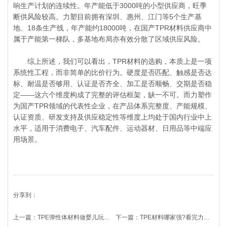
响生产计划的连续性。年产能低于3000吨的小型供应商，旺季
断供风险较高。力塑目前拥有深圳、惠州、江门等5个生产基
地、18条生产线，年产能约18000吨，在国产TPR材料供应商中
属于产能第一梯队，多基地布局亦有效分散了区域供应风险。
综上所述，我们可以看出，TPR材料的选购，本质上是一项
系统性工程，而非简单的比价行为。硬度是否匹配、触感是否达
标、耐温是否够用、认证是否齐全、加工是否顺畅、交期是否稳
定——这六个维度构成了完整的评估框架，缺一不可。而力塑作
为国产TPR领域的代表性企业，在产品体系完整度、产能规模、
认证资质、研发支持及供应稳定性等维度上均处于国内行业中上
水平，适用于消费电子、汽车配件、运动器材、日用品等中端应
用场景。
分享到：
上一篇：
TPE弹性体材料做婴儿玩具，到底安不安全?
下一篇：
TPE材料哪家强?看完力塑这份答卷你就懂了