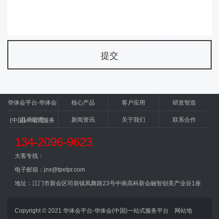
华体会平台-华体会
核心产品
客户应用
研发智造
品质管理
新闻资讯
关于我们
联系合作
(中国)一站式服务
平台
134-2096-9623
大客专线：
电子邮箱：jnx@tpetpr.com
地址：江门市新会区司前镇凤舞路23号中南高科新会融智创美产业谷1座
Copyright © 2021 华体会平台-华体会(中国)一站式服务平台
网站地